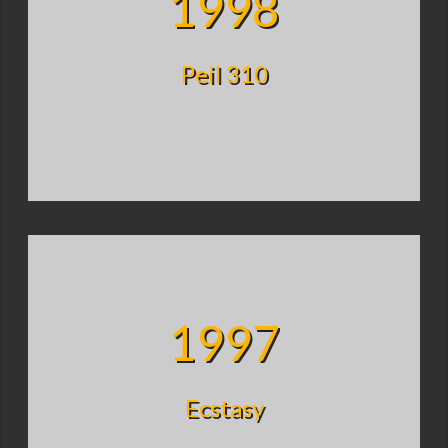
1998
Peil 310
1997
Ecstasy