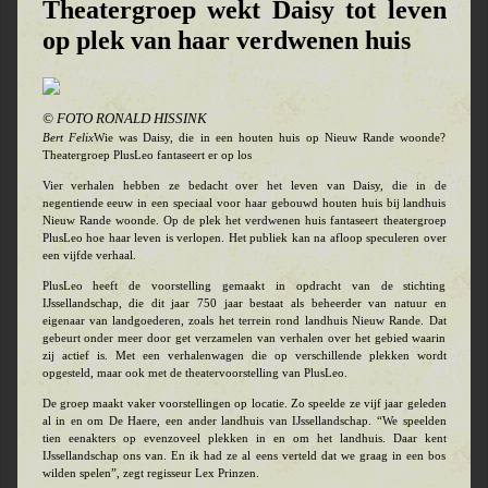
Theatergroep wekt Daisy tot leven
op plek van haar verdwenen huis
© FOTO RONALD HISSINK
Bert Felix
Wie was Daisy, die in een houten huis op Nieuw Rande woonde?
Theatergroep PlusLeo fantaseert er op los
Vier verhalen hebben ze bedacht over het leven van Daisy, die in de
negentiende eeuw in een speciaal voor haar gebouwd houten huis bij landhuis
Nieuw Rande woonde. Op de plek het verdwenen huis fantaseert theatergroep
PlusLeo hoe haar leven is verlopen. Het publiek kan na afloop speculeren over
een vijfde verhaal.
PlusLeo heeft de voorstelling gemaakt in opdracht van de stichting
IJssellandschap, die dit jaar 750 jaar bestaat als beheerder van natuur en
eigenaar van landgoederen, zoals het terrein rond landhuis Nieuw Rande. Dat
gebeurt onder meer door get verzamelen van verhalen over het gebied waarin
zij actief is. Met een verhalenwagen die op verschillende plekken wordt
opgesteld, maar ook met de theatervoorstelling van PlusLeo.
De groep maakt vaker voorstellingen op locatie. Zo speelde ze vijf jaar geleden
al in en om De Haere, een ander landhuis van IJssellandschap. “We speelden
tien eenakters op evenzoveel plekken in en om het landhuis. Daar kent
IJssellandschap ons van. En ik had ze al eens verteld dat we graag in een bos
wilden spelen”, zegt regisseur Lex Prinzen.