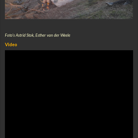
Foto’s Astrid Stok, Esther van der Weele
Video