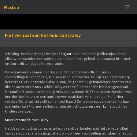
Meteen
PlusLeo
naar
de
inhoud
Het verhaal van het huis van Daisy
Stichting IJssellandschap bestaat
750 jaar
. Gedurende dit jubileumjaar staat
elke twee maanden een ander door hen beheerd gebied in de aandacht. In mei
en juni is dit Landgoed Keizersrande.
We organiseren samen met IJssellandschap 7 sfeervolle midzomer
voorstellingen in het bos bij Nieuw Rande. Het verhaal is losjes geïnspireerd op
het verhaal van de freule Daisy (1884), de geestelijk gehandicapte dochter van
dhr en mevr Stratenus. Gekke Daisy werd ze fluisterend in het dorp genoemd.
De familie Stratenus woonde op Huis Nieuw Rande bij Diepenveen. Speciaal voor
hun dochter lieten ze een huis bouwen op afstand van hun eigen huis. Hier
verbleef Daisy uit het zicht samen met haar 2 Zwitserse gouvernantes. Na haar
overlijden op 37-jarige leeftijd vonden de jachtopzieners een kamers vol met
kinderspeelgoed.
Meer informatie over Daisy
Het IJssellandschap van nu is onlosmakelijk verbonden met het verleden. Een
verleden dat tevens de inspiratiebron is om een voorstelling te maken in het bos