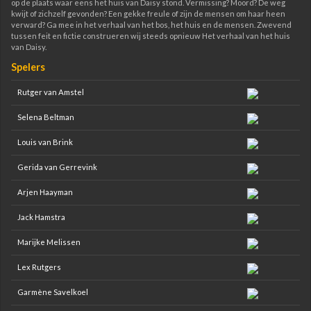
op de plaats waar eens het huis van Daisy stond. Vermissing? Moord? De weg
kwijt of zichzelf gevonden? Een gekke freule of zijn de mensen om haar heen
verward? Ga mee in het verhaal van het bos, het huis en de mensen. Zwevend
tussen feit en fictie construeren wij steeds opnieuw Het verhaal van het huis
van Daisy.
Spelers
Rutger van Amstel
Selena Beltman
Louis van Brink
Gerida van Gerrevink
Arjen Haayman
Jack Hamstra
Marijke Melissen
Lex Rutgers
Garmène Savelkoel