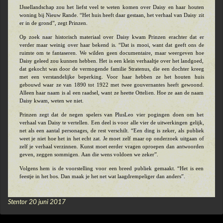
IJssellandschap zou het liefst veel te weten komen over Daisy en haar houten
woning bij Nieuw Rande. “Het huis heeft daar gestaan, het verhaal van Daisy zit
er in de grond”, zegt Prinzen.
Op zoek naar historisch materiaal over Daisy kwam Prinzen erachter dat er
verder maar weinig over haar bekend is. “Dat is mooi, want dat geeft ons de
ruimte om te fantaseren. We wilden geen documentaire, maar weergeven hoe
Daisy geleed zou kunnen hebben. Het is een klein verhaaltje over het landgoed,
dat gekocht was door de vermogende familie Stratenus, die een dochter kreeg
met een verstandelijke beperking. Voor haar hebben ze het houten huis
gebouwd waar ze van 1890 tot 1922 met twee gouvernantes heeft gewoond.
Alleen haar naam is al een raadsel, want ze heette Ottelien. Hoe ze aan de naam
Daisy kwam, weten we niet.
Prinzen zegt dat de negen spelers van PlusLeo vier pogingen doen om het
verhaal van Daisy te vertellen. Een deel is voor alle vier de uitwerkingen gelijk,
net als een aantal personages, de rest verschilt. “Een ding is zeker, als publiek
weet je niet hoe het in het echt zat. Je moet zelf maar op onderzoek uitgaan of
zelf je verhaal verzinnen. Kunst moet eerder vragen oproepen dan antwoorden
geven, zeggen sommigen. Aan die wens voldoen we zeker”.
Volgens hem is de voorstelling voor een breed publiek gemaakt. “Het is een
feestje in het bos. Dan maak je het net wat laagdrempeliger dan anders”.
Stentor 20 juni 2017