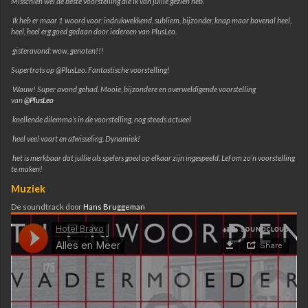
Misschien wel de beste voorstelling die ik van jullie gezien heb.
Ik heb er maar 1 woord voor: indrukwekkend, subliem, bijzonder, knap maar bovenal heel,
heel, heel erg goed gedaan door iedereen van PlusLeo.
gisteravond: wow, genoten!!!
Supertrots op @PlusLeo. Fantastische voorstelling!
Wauw! Super avond gehad. Mooie, bijzondere en overweldigende voorstelling
van
@PlusLeo
knellende dilemma’s in de voorstelling, nog steeds actueel
heel veel vaart en afwisseling. Dynamiek!
het is merkbaar dat jullie als spelers goed op elkaar zijn ingespeeld. Lef om zo’n voorstelling
te maken!
Muziek
De soundtrack door
Hans Bruggeman