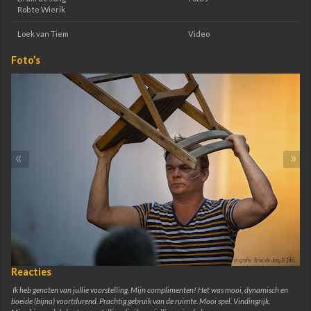
Rob te Wierik
Loek van Tiem
Video
Foto’s
«
»
Reacties
Ik heb genoten van jullie voorstelling. Mijn complimenten! Het was mooi, dynamisch en
boeide (bijna) voortdurend. Prachtig gebruik van de ruimte. Mooi spel. Vindingrijk.