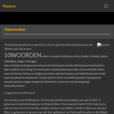
Meteen
PlusLeo
naar
de
inhoud
10woorden
Theatergroep Plusleo speelt,23 t/m 26 april in de bedrijfshal aan de
Olafstraat, Deventer;
10WOORDEN
vaders, moeders, kinderen, rusten, doden, scheiden, stelen,
liefhebben, liegen, verlangen
Het artistieke verlangen om eenmaal iets theatraals met de Dekaloog van Kieslowski te
doen, leeft bij mij al lang. De noodzaak is steeds groter geworden. De wereld lijkt steeds
meer uit balans, kerken en religies worstelen met hun bestaan, de individuele mens snakt
naar waarheid en fundament. In deze tijd wil ik een voorstelling maken over gewone
mensen, gewone vragen en gewone dilemma’s ,tussen en met nieuwsgierige
theaterbezoekers.
(regisseur Lex Prinzen)
De nieuwe voorstelling die Theatergroep Plusleo maakt voor april 2015, is
gebaseerd op Dekaloog van de Poolse filmer Kieslowski. Rond 1990, vlak na de
val van het IJzeren Gordijn, maakte hij tien speelfilms in Polen. Elke van de tien
films is gebaseerd op een van de ’tien geboden’ uit het boek Exodus in de Bijbel.