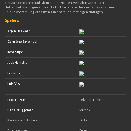
digitaal beeld en geluid, stemmen, gezichten, verhalen van buiten.
Het publiek komt ogen en oren te kort. En iedere theaterbezoeker zal een
unieke voorstelling van zaken samenstellen, met eigen zintuigen.
Spelers
Arjen Haayman
Garmène Savelkoel
Ilona Stijns
Jack Hamstra
Lex Rutgers
Lidy Vos
Lex Prinzen
Tekst en regie
Hans Bruggeman
Muziek
Randy von Schukmann
Geluid
Bram de Jong
Foto’s