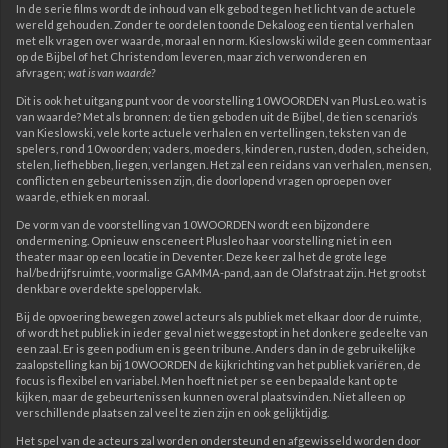
In de serie films wordt de inhoud van elk gebod tegen het licht van de actuele
wereld gehouden. Zonder te oordelen toonde Dekaloog een tiental verhalen
met elk vragen over waarde, moraal en norm. Kieslowski wilde geen commentaar
op de Bijbel of het Christendom leveren, maar zich verwonderen en
afvragen;
wat is van waarde?
Dit is ook het uitgang
punt voor de voorstelling 10WOORDEN van PlusLeo. wat is
van waarde? Met als bronnen: de tien geboden uit de Bijbel, de tien scenario’s
van Kieslowski, vele korte actuele verhalen en vertellingen, teksten van de
spelers, rond 10woorden; vaders, moeders, kinderen, rusten, doden, scheiden,
stelen, liefhebben, liegen, verlangen. Het zal een reidans van verhalen, mensen,
conflicten en gebeurtenissen zijn, die doorlopend vragen oproepen over
waarde, ethiek en moraal.
De vorm van de voorstelling van 10WOORDEN wordt een bijzondere
ondermening. Opnieuw ensceneert Plusleo haar voorstelling niet in een
theater maar op een locatie in Deventer. Deze keer zal het de grote lege
hal/bedrijfsruimte, voormalige GAMMA-pand, aan de Olafstraat zijn. Het grootst
denkbare overdekte speloppervlak.
Bij de opvoering bewegen zowel acteurs als publiek met elkaar door de ruimte,
of wordt het publiek in ieder geval niet weggestopt in het donkere gedeelte van
een zaal. Er is geen podium en is geen tribune. Anders dan in de gebruikelijke
zaalopstelling kan bij 10WOORDEN de kijkrichting van het publiek variëren, de
focus is flexibel en variabel. Men hoeft niet per se een bepaalde kant op te
kijken, maar de gebeurtenissen kunnen overal plaatsvinden. Niet alleen op
verschillende plaatsen zal veel te zien zijn en ook gelijktijdig.
Het spel van de acteurs zal worden ondersteund en afgewisseld worden door