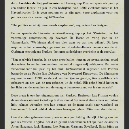
door
Jacobien de Krijger
Deventer
– Theatergroep PlusLeo speelt elk jaar op
een andere locatie, dit jaar in een bedrijfshal van 2500 vierkante meter in het
Havenkwartier. Er is geen podium en er zijn geen vaste zitplaatsen voor het
publiek van de voorstelling
10Woorden
“Het publiek moet zijn stoel steeds verplaatsen”, zegt acteur Lex Rutgers.
Eerder speelde de Deventer amateur
theater
groep op het NS-station, in het
voormalige automuseum, op havezate De Haere en vorig jaar in de
Vianneykerk. “We kiezen altijd een plek waar we wat mee willen”. Dit keer
inspireerde het voormalige gebouw van doe-het-zelf-zaak Gamma aan de st.
Olafstraat met volgens PlusLeo ‘het grootst denkbare overdekte speloppervlak’.
“Een speelvlak beperkt. In de twee grote hallen kunnen we overal spelen, totaal
tien scènes. In een hal komen door het geluid dingen vrij heftig over. Dat werkt
vervreemdend”.Dat past bij het stuk
10Woorden
dat regisseur Lex Prinzen
baseerde op de Poolse film
Dekaloog
van Krzytsztof Kieslowski. De filmmaker
regisseerde rond 1990, na de val van het ijzeren gordijn, tien speelfilms, elk
gebaseerd op een van de tien geboden uit de bijbel. Elk gebod hield hij tegen
het licht van de actualiteit om de vraag te beantwoorden; wat is van waarde?
Deze vraag is ook het uitgangspunt van PlusLeo. Regisseur Lex Prinzen voelde
de noodzaak iets met
Dekaloog
te doen omdat ‘de wereld steeds meer uit balans
lijkt, religies worstelen met hun bestaan en de mens snakt naar waarheid en
fundament’. Zowel publiek als acteurs bewegen tijdens
10Woorden
door de hal.
Overal vinden gebeurtenissen plaats en ook gelijktijdig. De kijkrichting van het
publiek varieert. Digitaal beeld en geluid ondersteunen het spel van de acteurs
Arjen Haayman, Jack Hamstra, Lex Rutgers, Garmene Savelkoel, Ilona Stijns en