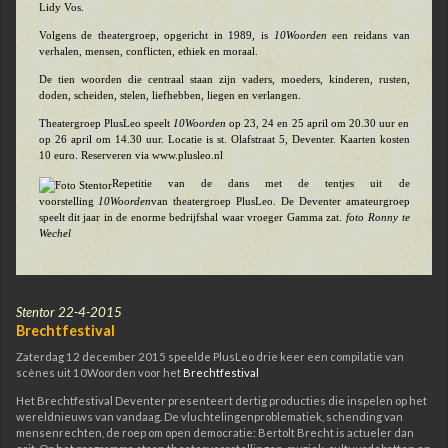
Lidy Vos.
Volgens de theatergroep, opgericht in 1989, is
10Woorden
een reidans van
verhalen, mensen, conflicten, ethiek en moraal.
De tien woorden die centraal staan zijn vaders, moeders, kinderen, rusten,
doden, scheiden, stelen, liefhebben, liegen en verlangen.
Theatergroep PlusLeo speelt
10Woorden
op 23, 24 en 25 april om 20.30 uur en
op 26 april om 14.30 uur. Locatie is st. Olafstraat 5, Deventer. Kaarten kosten
10 euro. Reserveren via www.plusleo.nl
Repetitie van de dans met de tentjes uit de
voorstelling
10Woorden
van theatergroep PlusLeo. De Deventer amateurgroep
speelt dit jaar in de enorme bedrijfshal waar vroeger Gamma zat.
foto Ronny te
Wechel
Stentor 22-4-2015
Brechtfestival
Zaterdag 12 december 2015 speelde PlusLeo drie keer een compilatie van
scènes uit 10Woorden voor het
Brechtfestival
Het Brechtfestival Deventer presenteert dertig producties die inspelen op het
wereldnieuws van vandaag. De vluchtelingenproblematiek, schending van
mensenrechten, de roep om open democratie: Bertolt Brecht is actueler dan