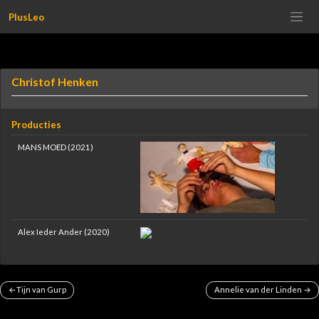
Meteen
PlusLeo
naar
de
inhoud
Christof Henken
Producties
MANS MOED (2021)
Alex Ieder Ander (2020)
Bericht
Tijn van Gurp
Annelie van der Linden
navigatie